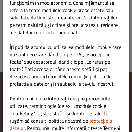
funcționăm în mod economic. Consimțământul se
Verantwortlicher gemäß § 55 Abs.2 RStV
referă la toate modulele cookie preselectate sau
selectate de tine, stocarea aferentă a informațiilor
Plattform der EU-Kommission zur Online-
pe terminalul tău și citirea și prelucrarea ulterioare
Streitbeilegung:
ale datelor cu caracter personal.
https://ec.europa.eu/consumers/odr/main/index.cfm
Îți poți da acordul cu utilizarea modulelor cookie care
nu sunt necesare dând clic pe CTA „Le accept pe
toate” sau dezacordul, dând clic pe „Le refuz pe
toate”. Poți accesa oricând aceste setări și poți
dezactiva oricând modulele cookie (în politica de
protecție a datelor și în subsolul site-ului nostru).
Modificare setări cookie-uri
Contactează-ne
Pentru mai multe informații despre procedurile
Politica de confidențialitate
utilizate, terminologie (de ex., „module cookie”,
Termeni și condiții
„marketing” și „statistică”) și drepturile tale, te
Aviz juridic
rugăm să consulți politica noastră de
protecție a
METODE DE PLATĂ PENTRU LIVRARE
datelor
. Pentru mai multe informații citește Termenii