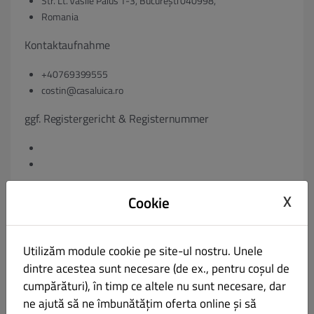
Str. Lt. Vasile Paius 1-3, București 040998,
Romania
Kontaktaufnahme
+40769399555
costin@casaluica.ro
ggf. Registergericht & Registernummer
ggf. Umsatzsteuer-Identifikationsnummer gem. § 27 a
X
Cookie
Umsatzsteuergesetz:
VAT: 3007500
Utilizăm module cookie pe site-ul nostru. Unele
dintre acestea sunt necesare (de ex., pentru coșul de
ggf. Geschäftsführer:
cumpărături), în timp ce altele nu sunt necesare, dar
ne ajută să ne îmbunătățim oferta online și să