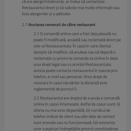
că are alergii/intoleranțe, ar trebui să contacteze
Restaurantul direct și să solicite mai multe informații sau
lista alergenilor și a aditivilor.
Anularea comenzii de către restaurant
O comandă online care a fost deja plasată nu
poate fi modificată, anulată sau reclamată direct pe
site-ul Restaurantului. În cazul în care clientul
dorește să modifice, să anuleze sau să depună o
reclamație cu privire la comanda sa online în baza
unui drept legal sau cu acordul Restaurantului,
acesta poate contacta restaurantul în special prin
telefon, e-mail sau personal. Orice drept de
revocare în cazul vânzărilor la distanță este
reglementat de punctul 5.
Restaurantul are dreptul de a anula o comandă
online în cazuri întemeiate. Astfel de cazuri sunt: (i)
oferta nu mai este disponibilă, (ii) numărul de
telefon indicat de client sau alte date de contact
sunt eronate sau nu funcționează, (iii) existența
unor suspiciuni îndreptățite privind corectitudinea