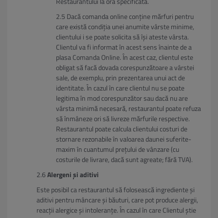
Restaurantului la ora specificată.
Dacă comanda online conține mărfuri pentru
care există condiția unei anumite vârste minime,
clientului i se poate solicita să își ateste vârsta.
Clientul va fi informat în acest sens înainte de a
plasa Comanda Online. În acest caz, clientul este
obligat să facă dovada corespunzătoare a vârstei
sale, de exemplu, prin prezentarea unui act de
identitate. În cazul în care clientul nu se poate
legitima în mod corespunzător sau dacă nu are
vârsta minimă necesară, restaurantul poate refuza
să înmâneze ori să livreze mărfurile respective.
Restaurantul poate calcula clientului costuri de
stornare rezonabile în valoarea daunei suferite-
maxim în cuantumul prețului de vânzare (cu
costurile de livrare, dacă sunt agreate; fără TVA).
Alergeni și aditivi
Este posibil ca restaurantul să folosească ingrediente și
aditivi pentru mâncare și băuturi, care pot produce alergii,
reacții alergice și intoleranțe. În cazul în care Clientul știe