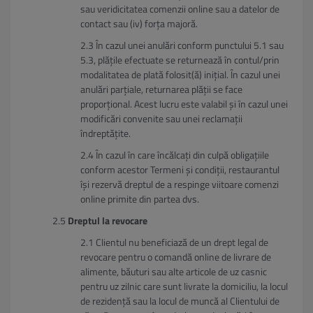
sau veridicitatea comenzii online sau a datelor de
contact sau (iv) forța majoră.
În cazul unei anulări conform punctului 5.1 sau
5.3, plățile efectuate se returnează în contul/prin
modalitatea de plată folosit(ă) inițial. În cazul unei
anulări parțiale, returnarea plății se face
proporțional. Acest lucru este valabil și în cazul unei
modificări convenite sau unei reclamații
îndreptățite.
În cazul în care încălcați din culpă obligațiile
conform acestor Termeni și condiții, restaurantul
își rezervă dreptul de a respinge viitoare comenzi
online primite din partea dvs.
Dreptul la revocare
Clientul nu beneficiază de un drept legal de
revocare pentru o comandă online de livrare de
alimente, băuturi sau alte articole de uz casnic
pentru uz zilnic care sunt livrate la domiciliu, la locul
de rezidență sau la locul de muncă al Clientului de