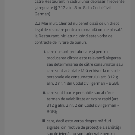
către Restaurant în cadrul unor deplasări frecvente
și regulate (§ 312 alin. 8 nr. 8 din Codul Civil
German).
Mai mult, Clientul nu beneficiază de un drept
legal de revocare pentru o comandă online plasată
la Restaurant, nici atunci când este vorba de
contracte de livrare de bunuri,
care nu sunt prefabricate și pentru
producerea cărora este relevantă alegerea
sau determinarea de către consumator sau
care sunt adaptate fără echivoc la nevoile
personale ale consumatorului (art. 312 g
alin. 2 nr. 1 din Codul civil german - BGB);
care sunt foarte perisabile sau al căror
termen de valabilitate ar expira rapid (art.
312 g alin. 2 nr. 2 din Codul civil german -
BGB);
care, dacă este vorba despre mărfuri
sigilate, din motive de protecție a sănătății
sau de igienă, nu sunt adecvate pentru