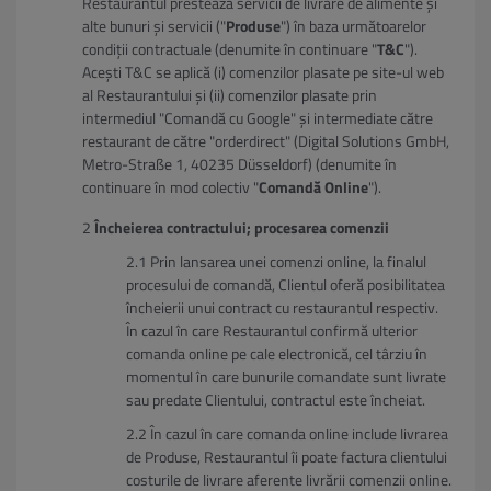
Restaurantul prestează servicii de livrare de alimente și
alte bunuri și servicii ("
Produse
") în baza următoarelor
condiții contractuale (denumite în continuare "
T&C
").
Acești T&C se aplică (i) comenzilor plasate pe site-ul web
al Restaurantului și (ii) comenzilor plasate prin
intermediul "Comandă cu Google" și intermediate către
restaurant de către "orderdirect" (Digital Solutions GmbH,
Metro-Straße 1, 40235 Düsseldorf) (denumite în
continuare în mod colectiv "
Comandă Online
").
Încheierea contractului; procesarea comenzii
Prin lansarea unei comenzi online, la finalul
procesului de comandă, Clientul oferă posibilitatea
încheierii unui contract cu restaurantul respectiv.
În cazul în care Restaurantul confirmă ulterior
comanda online pe cale electronică, cel târziu în
momentul în care bunurile comandate sunt livrate
sau predate Clientului, contractul este încheiat.
În cazul în care comanda online include livrarea
de Produse, Restaurantul îi poate factura clientului
costurile de livrare aferente livrării comenzii online.