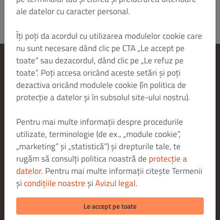
ale datelor cu caracter personal.
Îți poți da acordul cu utilizarea modulelor cookie care
nu sunt necesare dând clic pe CTA „Le accept pe
toate” sau dezacordul, dând clic pe „Le refuz pe
toate”. Poți accesa oricând aceste setări și poți
Modificare setări cookie-uri
dezactiva oricând modulele cookie (în politica de
Contactează-ne
protecție a datelor și în subsolul site-ului nostru).
Politica de confidențialitate
Termeni și condiții
Pentru mai multe informații despre procedurile
utilizate, terminologie (de ex., „module cookie”,
Aviz juridic
„marketing” și „statistică”) și drepturile tale, te
METODE DE PLATĂ PENTRU LIVRARE
rugăm să consulți politica noastră de
protecție a
datelor
. Pentru mai multe informații citește Termenii
și
condițiile noastre
și
Avizul legal
.
METODE DE PLATĂ PENTRU RIDICARE
Le accept pe toate