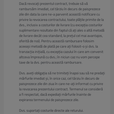
Dacă revocați prezentul contract, trebuie să vă
rambursăm imediat, cel târziu în decurs de paisprezece
zile din data la care ne-a parvenit această notificare cu
privire la revocarea contractului, toate plățile primite de la
dvs., inclusiv a costurilor de livrare (cu excepția costurilor
suplimentare rezultate din faptul că ați ales o altă metodă
de livrare decât cea standard, la prețul cel mai avantajos,
oferită de noi). Pentru această rambursare folosim
aceeași metodă de plată pe care ați folosit-o și dvs. la
tranzacția inițială, cu excepția cazului în care am convenit
altceva împreună cu dvs.; în niciun caz nu vom percepe
taxe de la dvs. pentru această rambursare.
Dvs. aveți obligația să ne trimiteți înapoi sau să ne predați
mărfurile imediat și, în orice caz, cel târziu în decurs de
paisprezece zile din ziua în care ne-ați informat cu privire
la revocarea prezentului contract. Termenul se consideră
a fi respectat, dacă expediați mărfurile înainte de
expirarea termenului de paisprezece zile.
Dvs. suportați costurile directe ale returului.