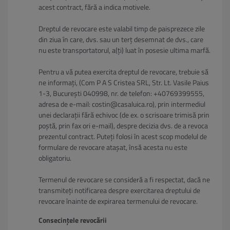
acest contract, fără a indica motivele.
Dreptul de revocare este valabil timp de paisprezece zile
din ziua în care, dvs. sau un terț desemnat de dvs., care
nu este transportatorul, a(ți) luat în posesie ultima marfă.
Pentru a vă putea exercita dreptul de revocare, trebuie să
ne informați, (Com P A S Cristea SRL, Str. Lt. Vasile Paius
1-3, București 040998, nr. de telefon: +40769399555,
adresa de e-mail: costin@casaluica.ro), prin intermediul
unei declarații fără echivoc (de ex. o scrisoare trimisă prin
poștă, prin fax ori e-mail), despre decizia dvs. de a revoca
prezentul contract. Puteți folosi în acest scop modelul de
formulare de revocare atașat, însă acesta nu este
obligatoriu.
Termenul de revocare se consideră a fi respectat, dacă ne
transmiteți notificarea despre exercitarea dreptului de
revocare înainte de expirarea termenului de revocare.
Consecințele revocării