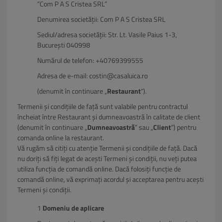
“Com P A S Cristea SRL”
Denumirea societății: Com P A S Cristea SRL
Sediul/adresa societății: Str. Lt. Vasile Paius 1-3,
București 040998
Numărul de telefon: +40769399555
Adresa de e-mail: costin@casaluica.ro
(denumit în continuare „
Restaurant
“).
Termenii și condițiile de față sunt valabile pentru contractul
încheiat între Restaurant și dumneavoastră în calitate de client
(denumit în continuare „
Dumneavoastră
” sau „
Client
“) pentru
comanda online la restaurant.
Vă rugăm să citiți cu atenție Termenii și condițiile de față. Dacă
nu doriți să fiți legat de acești Termeni și condiții, nu veți putea
utiliza funcția de comandă online. Dacă folosiți funcție de
comandă online, vă exprimați acordul și acceptarea pentru acești
Termeni și condiții.
Domeniu de aplicare