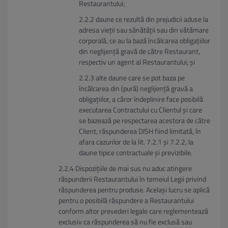
Restaurantului;
daune ce rezultă din prejudicii aduse la
adresa vieții sau sănătății sau din vătămare
corporală, ce au la bază încălcarea obligațiilor
din neglijență gravă de către Restaurant,
respectiv un agent al Restaurantului; și
alte daune care se pot baza pe
încălcarea din (pură) neglijență gravă a
obligațiilor, a căror îndeplinire face posibilă
executarea Contractului cu Clientul și care
se bazează pe respectarea acestora de către
Client, răspunderea DISH fiind limitată, în
afara cazurilor de la lit. 7.2.1 și 7.2.2, la
daune tipice contractuale și previzibile.
Dispozițiile de mai sus nu aduc atingere
răspunderii Restaurantului în temeiul Legii privind
răspunderea pentru produse. Același lucru se aplică
pentru o posibilă răspundere a Restaurantului
conform altor prevederi legale care reglementează
exclusiv ca răspunderea să nu fie exclusă sau