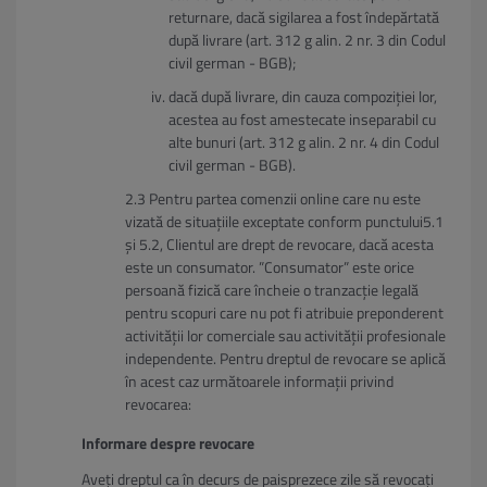
returnare, dacă sigilarea a fost îndepărtată
după livrare (art. 312 g alin. 2 nr. 3 din Codul
civil german - BGB);
dacă după livrare, din cauza compoziției lor,
acestea au fost amestecate inseparabil cu
alte bunuri (art. 312 g alin. 2 nr. 4 din Codul
civil german - BGB).
Pentru partea comenzii online care nu este
vizată de situațiile exceptate conform punctului5.1
și 5.2, Clientul are drept de revocare, dacă acesta
este un consumator. ”Consumator” este orice
persoană fizică care încheie o tranzacție legală
pentru scopuri care nu pot fi atribuie preponderent
activității lor comerciale sau activității profesionale
independente. Pentru dreptul de revocare se aplică
în acest caz următoarele informații privind
revocarea:
Informare despre revocare
Aveți dreptul ca în decurs de paisprezece zile să revocați