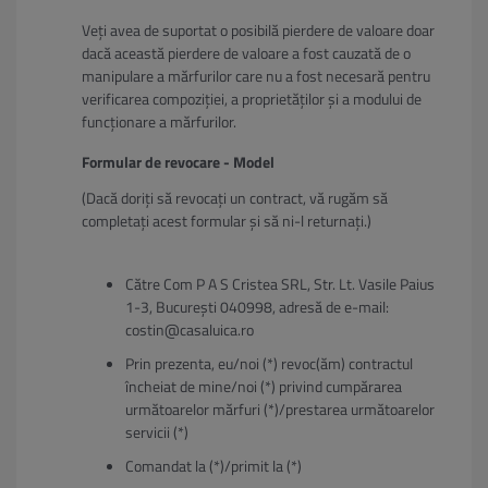
Veți avea de suportat o posibilă pierdere de valoare doar
dacă această pierdere de valoare a fost cauzată de o
manipulare a mărfurilor care nu a fost necesară pentru
verificarea compoziției, a proprietăților și a modului de
funcționare a mărfurilor.
Formular de revocare - Model
(Dacă doriți să revocați un contract, vă rugăm să
completați acest formular și să ni-l returnați.)
Către Com P A S Cristea SRL, Str. Lt. Vasile Paius
1-3, București 040998, adresă de e-mail:
costin@casaluica.ro
Prin prezenta, eu/noi (*) revoc(ăm) contractul
încheiat de mine/noi (*) privind cumpărarea
următoarelor mărfuri (*)/prestarea următoarelor
servicii (*)
Comandat la (*)/primit la (*)