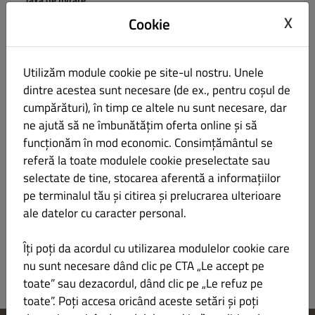
X
Cookie
1 | Minim 55 lei
LEI 5.00 la toate comenzile
Utilizăm module cookie pe site-ul nostru. Unele
2 | Minim 95 lei
dintre acestea sunt necesare (de ex., pentru coșul de
LEI 8.00 la toate comenzile
cumpărături), în timp ce altele nu sunt necesare, dar
ne ajută să ne îmbunătățim oferta online și să
3 | Minim 130 lei
funcționăm în mod economic. Consimțământul se
LEI 10.00 la toate comenzile
referă la toate modulele cookie preselectate sau
4 | Minim 300 lei
selectate de tine, stocarea aferentă a informațiilor
LEI 12.00 la toate comenzile
pe terminalul tău și citirea și prelucrarea ulterioare
ale datelor cu caracter personal.
5 | Minim 500 lei
LEI 20.00 la toate comenzile
Îți poți da acordul cu utilizarea modulelor cookie care
nu sunt necesare dând clic pe CTA „Le accept pe
toate” sau dezacordul, dând clic pe „Le refuz pe
toate”. Poți accesa oricând aceste setări și poți