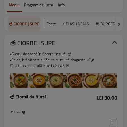
Meniu
Program de lucru
Info
🥣 CIORBE | SUPE
Toate
⚡ FLASH DEALS
🍔 BURGERS | WR
🥣 CIORBE | SUPE
▫️Gustul de acasă în fiecare lingură. 🥣
▫️Calde, hrănitoare și făcute cu multă dragoste. 🥖🌶️
⏰ Ultima comandă este la 21:45 🚨
🥣 Ciorbă de Burtă
LEI 30.00
350/80g