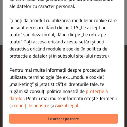
ale datelor cu caracter personal.
Îți poți da acordul cu utilizarea modulelor cookie care
nu sunt necesare dând clic pe CTA „Le accept pe
toate” sau dezacordul, dând clic pe „Le refuz pe
toate”. Poți accesa oricând aceste setări și poți
dezactiva oricând modulele cookie (în politica de
protecție a datelor și în subsolul site-ului nostru).
Modificare setări cookie-uri
Contactează-ne
Pentru mai multe informații despre procedurile
Politica de confidențialitate
utilizate, terminologie (de ex., „module cookie”,
Termeni și condiții
„marketing” și „statistică”) și drepturile tale, te
Aviz juridic
rugăm să consulți politica noastră de
protecție a
METODE DE PLATĂ PENTRU LIVRARE
datelor
. Pentru mai multe informații citește Termenii
și
condițiile noastre
și
Avizul legal
.
METODE DE PLATĂ PENTRU RIDICARE
Le accept pe toate