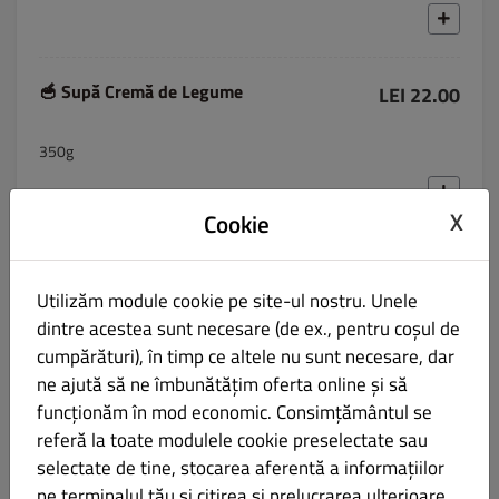
🥣 Supă Cremă de Legume
LEI 22.00
350g
X
Cookie
🥣 Ciorbă de Legume
LEI 19.00
Utilizăm module cookie pe site-ul nostru. Unele
350g
dintre acestea sunt necesare (de ex., pentru coșul de
cumpărături), în timp ce altele nu sunt necesare, dar
ne ajută să ne îmbunătățim oferta online și să
funcționăm în mod economic. Consimțământul se
🥣 Ciorbă de Perișoare a la Grec
referă la toate modulele cookie preselectate sau
LEI 26.00
selectate de tine, stocarea aferentă a informațiilor
pe terminalul tău și citirea și prelucrarea ulterioare
350/80g