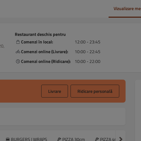
Vizualizare me
Restaurant deschis pentru
Comenzi în local:
12:00 - 23:45
20,
Comenzi online (Livrare):
10:00 - 22:45
Comenzi online (Ridicare):
10:00 - 22:00
Livrare
Ridicare personală
🍔 BURGERS | WRAPS
🍕 PIZZA 30cm
🍕 PIZZA 40cm
🍳 