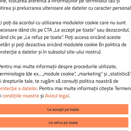
ine, stocarea aferentă a informațiilor pe terminalul tău și
LEI 82.00
itirea și prelucrarea ulterioare ale datelor cu caracter personal
m acompaniat cu un 🥤 Pepsi rece, ca să meargă uns.
ți poți da acordul cu utilizarea modulelor cookie care nu sunt
iftea vită, cașcaval, bacon, roșii, ceapă)
necesare dând clic pe CTA „Le accept pe toate” sau dezacordul,
ând clic pe „Le refuz pe toate”. Poți accesa oricând aceste
etări și poți dezactiva oricând modulele cookie (în politica de
rotecție a datelor și în subsolul site-ului nostru).
LEI 75.00
LEI 87.00
Pentru mai multe informații despre procedurile utilizate,
uri merge de minune un 🥤 Pepsi rece.
erminologie (de ex., „module cookie”, „marketing” și „statistică”
i drepturile tale, te rugăm să consulți politica noastră de
castraveți murați, brânză cheddar, salată iceberg, ou prăjit, sos
rotecție a datelor
. Pentru mai multe informații citește Termeni
și
condițiile noastre
și
Avizul legal
.
Le accept pe toate
LEI 67.00
Le refuz pe toate
LEI 79.00