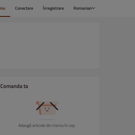
niu
Conectare
Înregistrare
Romanian
Comanda ta
Adaugă articole din meniu în coș.
MIC DEJUN
🥣 CIORBE | SUPE
🍱 GUSTĂRI | PLATOURI RECI
🥘 