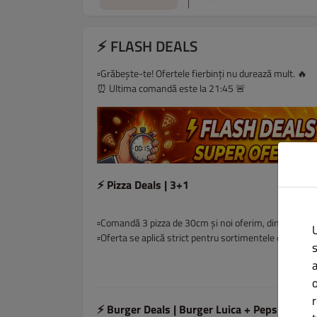
⚡ FLASH DEALS
▫️Grăbește-te! Ofertele fierbinți nu durează mult. 🔥
⏰ Ultima comandă este la 21:45 🚨
⚡ Pizza Deals | 3+1
▫️Comandă 3 pizza de 30cm și noi oferim, din partea ca
▫️Oferta se aplică strict pentru sortimentele de 30 cm.
⚡ Burger Deals | Burger Luica + Pepsi