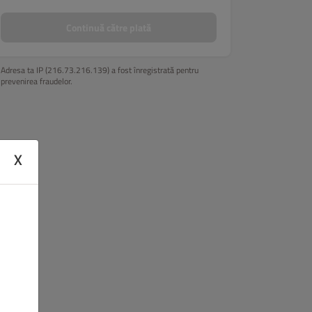
Continuă către plată
Adresa ta IP (216.73.216.139) a fost înregistrată pentru
prevenirea fraudelor.
X