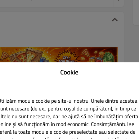
Cookie
sei, o pizza Prosciutto e Funghi!
Utilizăm module cookie pe site-ul nostru. Unele dintre acestea
sunt necesare (de ex., pentru coșul de cumpărături), în timp ce
altele nu sunt necesare, dar ne ajută să ne îmbunătățim oferta
online și să funcționăm în mod economic. Consimțământul se
referă la toate modulele cookie preselectate sau selectate de
LEI 70.00