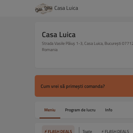
Casa Luica
Casa Luica
Strada Vasile Păiuș 1-3, Casa Luica, București 0771
Romania
Cum vrei să primești comanda?
Meniu
Program de lucru
Info
⚡ FLASH DEALS
Toate
⚡ FLASH DEALS