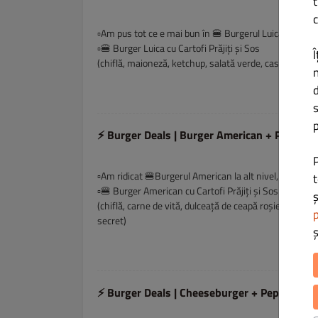
t
c
▫️Am pus tot ce e mai bun în 🍔 Burgerul Luica și l-a
▫️🍔 Burger Luica cu Cartofi Prăjiți și Sos
Î
(chiflă, maioneză, ketchup, salată verde, castraveți, ch
d
s
p
⚡ Burger Deals | Burger American + Pepsi
▫️Am ridicat 🍔Burgerul American la alt nivel, iar alăt
t
▫️🍔 Burger American cu Cartofi Prăjiți și Sos
ș
(chiflă, carne de vită, dulceață de ceapă roșie, roșie, 
p
secret)
⚡ Burger Deals | Cheeseburger + Pepsi