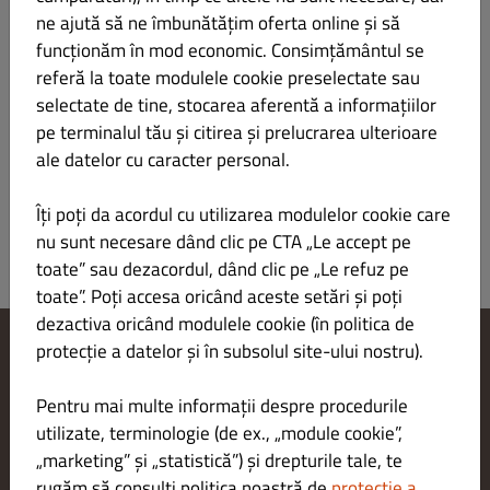
ne ajută să ne îmbunătățim oferta online și să
funcționăm în mod economic. Consimțământul se
🏠🥦 Ardei Umplut de Post
referă la toate modulele cookie preselectate sau
LEI 32.00
selectate de tine, stocarea aferentă a informațiilor
pe terminalul tău și citirea și prelucrarea ulterioare
400g
ale datelor cu caracter personal.
Îți poți da acordul cu utilizarea modulelor cookie care
nu sunt necesare dând clic pe CTA „Le accept pe
toate” sau dezacordul, dând clic pe „Le refuz pe
toate”. Poți accesa oricând aceste setări și poți
dezactiva oricând modulele cookie (în politica de
protecție a datelor și în subsolul site-ului nostru).
Modificare setări cookie-uri
Contactează-ne
Pentru mai multe informații despre procedurile
Politica de confidențialitate
utilizate, terminologie (de ex., „module cookie”,
Termeni și condiții
„marketing” și „statistică”) și drepturile tale, te
Aviz juridic
rugăm să consulți politica noastră de
protecție a
METODE DE PLATĂ PENTRU LIVRARE