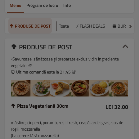
Meniu
Program de lucru
Info
🥦 PRODUSE DE POST
Toate
⚡ FLASH DEALS
🍔 BURGERS 
🥦 PRODUSE DE POST
▫️Savuroase, sănătoase și preparate exclusiv din ingrediente
vegetale. 🌱
⏰ Ultima comandă este la 21:45 🚨
🥦 Pizza Vegetariană 30cm
LEI 32.00
măsline, ciuperci, porumb, roșii fresh, ceapă, ardei gras, sos de
roșii, mozzarella
(La cerere fără mozzarella)