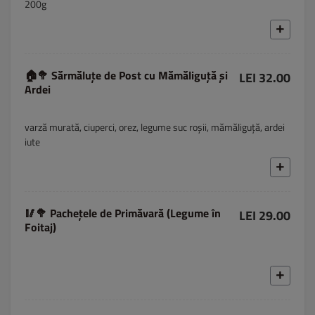
200g
🏠🥦 Sărmăluțe de Post cu Mămăliguță și
LEI 32.00
Ardei
varză murată, ciuperci, orez, legume suc roșii, mămăliguță, ardei
iute
🥢🥦 Pachețele de Primăvară (Legume în
LEI 29.00
Foitaj)