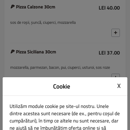
🍕 Pizza Calzone 30cm
LEI 40.00
sos de roșii, șuncă, ciuperci, mozzarella
🍕 Pizza Siciliana 30cm
LEI 37.00
mozzarella, parmezan, bacon, pui, ciuperci, usturoi, sos roze
X
Cookie
🍕 Pizza cu Ton 30cm
LEI 38.00
Utilizăm module cookie pe site-ul nostru. Unele
dintre acestea sunt necesare (de ex., pentru coșul de
cumpărături), în timp ce altele nu sunt necesare, dar
ne ajută să ne îmbunătățim oferta online și să