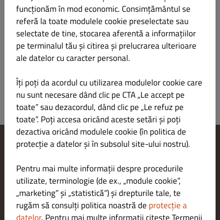
funcționăm în mod economic. Consimțământul se
🍕 Pizza Mexicana 30cm
LEI 38.00
referă la toate modulele cookie preselectate sau
selectate de tine, stocarea aferentă a informațiilor
sos roșii, mozzarella, salam, cârnați, ardei gras, ardei iute ,
pe terminalul tău și citirea și prelucrarea ulterioare
porumb
ale datelor cu caracter personal.
Îți poți da acordul cu utilizarea modulelor cookie care
nu sunt necesare dând clic pe CTA „Le accept pe
toate” sau dezacordul, dând clic pe „Le refuz pe
toate”. Poți accesa oricând aceste setări și poți
dezactiva oricând modulele cookie (în politica de
protecție a datelor și în subsolul site-ului nostru).
Modificare setări cookie-uri
Contactează-ne
Pentru mai multe informații despre procedurile
Politica de confidențialitate
utilizate, terminologie (de ex., „module cookie”,
Termeni și condiții
„marketing” și „statistică”) și drepturile tale, te
Aviz juridic
rugăm să consulți politica noastră de
protecție a
METODE DE PLATĂ PENTRU LIVRARE
datelor
. Pentru mai multe informații citește Termenii