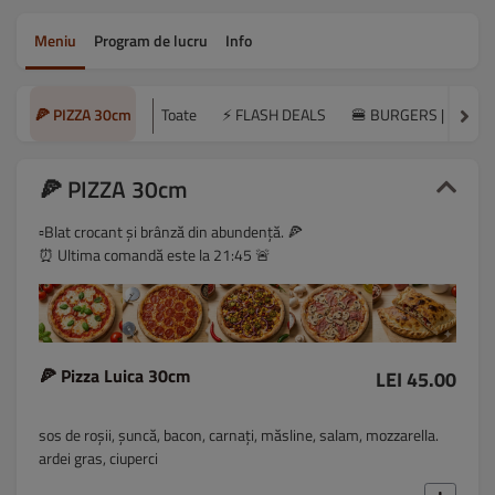
Meniu
Program de lucru
Info
🍕 PIZZA 30cm
Toate
⚡ FLASH DEALS
🍔 BURGERS | WRAP
🍕 PIZZA 30cm
▫️Blat crocant și brânză din abundență. 🍕
⏰ Ultima comandă este la 21:45 🚨
🍕 Pizza Luica 30cm
LEI 45.00
sos de roșii, șuncă, bacon, carnați, măsline, salam, mozzarella.
ardei gras, ciuperci