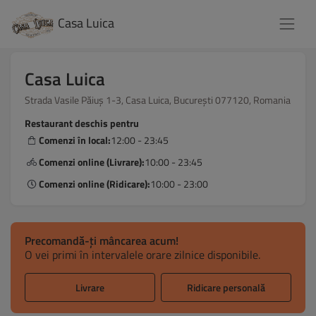
Casa Luica
Casa Luica
Strada Vasile Păiuș 1-3, Casa Luica, București 077120, Romania
Restaurant deschis pentru
Comenzi în local:
12:00 - 23:45
Comenzi online (Livrare):
10:00 - 23:45
Comenzi online (Ridicare):
10:00 - 23:00
Precomandă-ți mâncarea acum!
O vei primi în intervalele orare zilnice disponibile.
Livrare
Ridicare personală