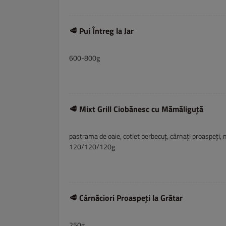
🥩 Pui Întreg la Jar
600-800g
🥩 Mixt Grill Ciobănesc cu Mămăliguță
pastrama de oaie, cotlet berbecuț, cârnați proaspeți,
120/120/120g
🥩 Cârnăciori Proaspeți la Grătar
250g