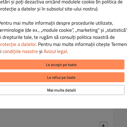
etări și poți dezactiva oricând modulele cookie (în politica de
rotecție a datelor și în subsolul site-ului nostru).
LEI 30.00
Pentru mai multe informații despre procedurile utilizate,
erminologie (de ex., „module cookie”, „marketing” și „statistică”
i drepturile tale, te rugăm să consulți politica noastră de
rotecție a datelor
. Pentru mai multe informații citește Termeni
și
condițiile noastre
și
Avizul legal
.
LEI 40.00
Le accept pe toate
Le refuz pe toate
Mai multe detalii
LEI 26.00