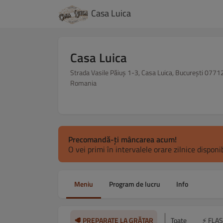
Casa Luica
Casa Luica
Strada Vasile Păiuș 1-3, Casa Luica, București 0771
Romania
Precomandă-ți mâncarea acum!
O vei primi în intervalele orare zilnice disponib
Meniu
Program de lucru
Info
🥩 PREPARATE LA GRĂTAR
Toate
⚡ FLA