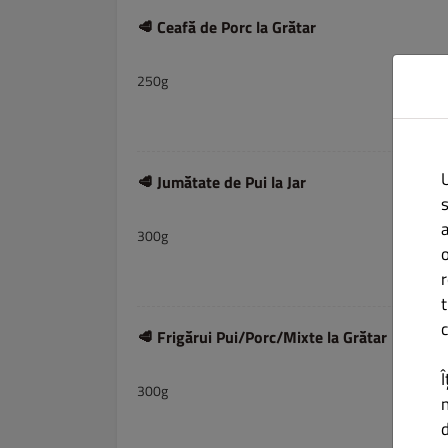
🥩 Ceafă de Porc la Grătar
250g
🥩 Jumătate de Pui la Jar
300g
t
c
🥩 Frigărui Pui/Porc/Mixte la Grătar
Î
300g
d