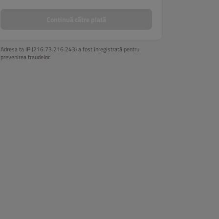
Continuă către plată
Adresa ta IP (216.73.216.243) a fost înregistrată pentru
prevenirea fraudelor.