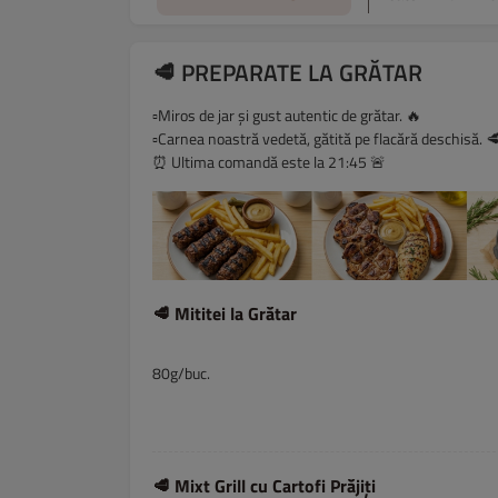
🥩 PREPARATE LA GRĂTAR
▫️Miros de jar și gust autentic de grătar. 🔥
▫️Carnea noastră vedetă, gătită pe flacără deschisă. 
⏰ Ultima comandă este la 21:45 🚨
🥩 Mititei la Grătar
80g/buc.
🥩 Mixt Grill cu Cartofi Prăjiți