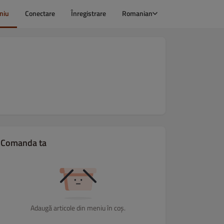
niu
Conectare
Înregistrare
Romanian
Comanda ta
Adaugă articole din meniu în coș.
 30cm
🍕 PIZZA 40cm
🍳 MIC DEJUN
🥣 CIORBE | SUPE
🍱