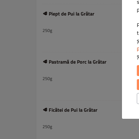
s
p
🥩 Piept de Pui la Grătar
250g
t
ș
p
🥩 Pastramă de Porc la Grătar
250g
🥩 Ficătei de Pui la Grătar
250g