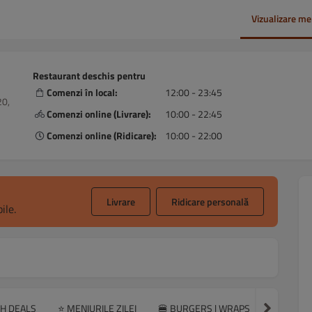
Vizualizare me
Restaurant deschis pentru
Comenzi în local:
12:00 - 23:45
20,
Comenzi online (Livrare):
10:00 - 22:45
Comenzi online (Ridicare):
10:00 - 22:00
Livrare
Ridicare personală
ile.
SH DEALS
⭐ MENIURILE ZILEI
🍔 BURGERS | WRAPS
🍕 PIZZA