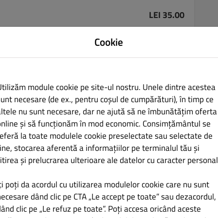
LEI 35.00
Cookie
Utilizăm module cookie pe site-ul nostru. Unele dintre acestea
LEI 27.00
sunt necesare (de ex., pentru coșul de cumpărături), în timp ce
altele nu sunt necesare, dar ne ajută să ne îmbunătățim oferta
online și să funcționăm în mod economic. Consimțământul se
referă la toate modulele cookie preselectate sau selectate de
ine, stocarea aferentă a informațiilor pe terminalul tău și
itirea și prelucrarea ulterioare ale datelor cu caracter personal
LEI 35.00
ți poți da acordul cu utilizarea modulelor cookie care nu sunt
necesare dând clic pe CTA „Le accept pe toate” sau dezacordul,
ând clic pe „Le refuz pe toate”. Poți accesa oricând aceste