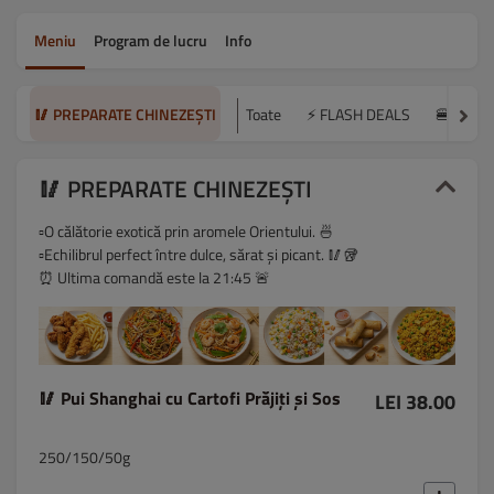
Meniu
Program de lucru
Info
🥢 PREPARATE CHINEZEȘTI
Toate
⚡ FLASH DEALS
🍔 BURG
🥢 PREPARATE CHINEZEȘTI
▫️O călătorie exotică prin aromele Orientului. 🍜
▫️Echilibrul perfect între dulce, sărat și picant. 🥢🥡
⏰ Ultima comandă este la 21:45 🚨
🥢 Pui Shanghai cu Cartofi Prăjiți și Sos
LEI 38.00
250/150/50g