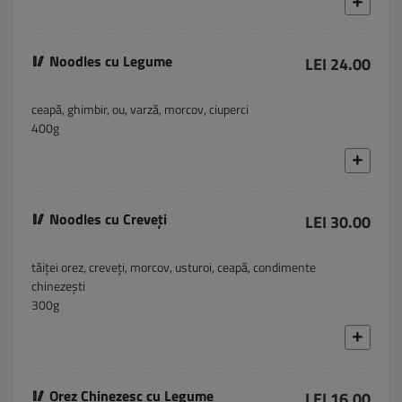
🥢 Noodles cu Legume
LEI 24.00
ceapă, ghimbir, ou, varză, morcov, ciuperci
400g
🥢 Noodles cu Creveți
LEI 30.00
tăiței orez, creveți, morcov, usturoi, ceapă, condimente
chinezești
300g
🥢 Orez Chinezesc cu Legume
LEI 16.00