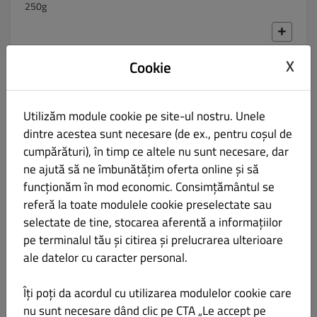
250g
X
Cookie
🥢 Vită Picantă
LEI 32.00
Utilizăm module cookie pe site-ul nostru. Unele
350g
dintre acestea sunt necesare (de ex., pentru coșul de
cumpărături), în timp ce altele nu sunt necesare, dar
ne ajută să ne îmbunătățim oferta online și să
funcționăm în mod economic. Consimțământul se
🥢 Noodles cu Porc și Legume
LEI 32.00
referă la toate modulele cookie preselectate sau
selectate de tine, stocarea aferentă a informațiilor
ceapă, ghimbir, ou, varză, morcov
pe terminalul tău și citirea și prelucrarea ulterioare
400g
ale datelor cu caracter personal.
Îți poți da acordul cu utilizarea modulelor cookie care
nu sunt necesare dând clic pe CTA „Le accept pe