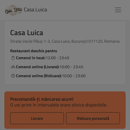
Casa Luica
Casa Luica
Strada Vasile Păiuș 1-3, Casa Luica, București 077120, Romania
Restaurant deschis pentru
Comenzi în local:
12:00 - 23:45
Comenzi online (Livrare):
10:00 - 23:45
Comenzi online (Ridicare):
10:00 - 23:00
Precomandă-ți mâncarea acum!
O vei primi în intervalele orare zilnice disponibile.
Livrare
Ridicare personală