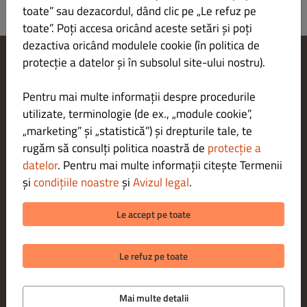
toate” sau dezacordul, dând clic pe „Le refuz pe
toate”. Poți accesa oricând aceste setări și poți
dezactiva oricând modulele cookie (în politica de
protecție a datelor și în subsolul site-ului nostru).
Modificare setări cookie-uri
Contactează-ne
Pentru mai multe informații despre procedurile
Politica de confidențialitate
utilizate, terminologie (de ex., „module cookie”,
Termeni și condiții
„marketing” și „statistică”) și drepturile tale, te
Aviz juridic
rugăm să consulți politica noastră de
protecție a
METODE DE PLATĂ PENTRU LIVRARE
datelor
. Pentru mai multe informații citește Termenii
și
condițiile noastre
și
Avizul legal
.
METODE DE PLATĂ PENTRU RIDICARE
Le accept pe toate
Le refuz pe toate
Mai multe detalii