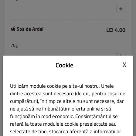
🍯 Sos de Ardei
LEI 4.00
70g
X
Cookie
🍯 Sos BBQ
LEI 7.00
Utilizăm module cookie pe site-ul nostru. Unele
70g
dintre acestea sunt necesare (de ex., pentru coșul de
cumpărături), în timp ce altele nu sunt necesare, dar
ne ajută să ne îmbunătățim oferta online și să
funcționăm în mod economic. Consimțământul se
🍯 Miere
referă la toate modulele cookie preselectate sau
LEI 2.00
selectate de tine, stocarea aferentă a informațiilor