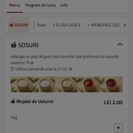
Meniu
Program de lucru
Info
🍯 SOSURI
Toate
⚡ FLASH DEALS
⭐ MENIURILE ZILEI
🍔
🍯 SOSURI
▫️Adauga un plus de gust mancarurilor tale preferate cu sosurile
noastre! 🍅🌿
⏰ Ultima comandă este la 21:45 🚨
🍯 Mujdei de Usturoi
LEI 2.00
50g