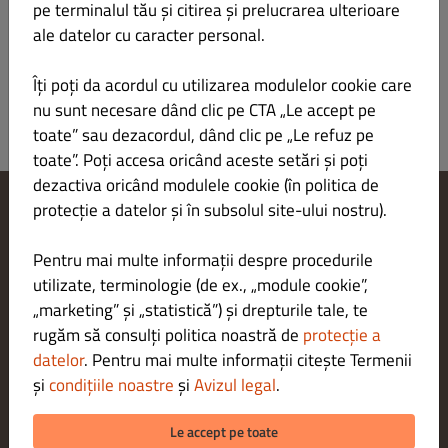
pe terminalul tău și citirea și prelucrarea ulterioare
15g
ale datelor cu caracter personal.
Îți poți da acordul cu utilizarea modulelor cookie care
nu sunt necesare dând clic pe CTA „Le accept pe
toate” sau dezacordul, dând clic pe „Le refuz pe
toate”. Poți accesa oricând aceste setări și poți
dezactiva oricând modulele cookie (în politica de
protecție a datelor și în subsolul site-ului nostru).
Modificare setări cookie-uri
Contactează-ne
Pentru mai multe informații despre procedurile
Politica de confidențialitate
utilizate, terminologie (de ex., „module cookie”,
Termeni și condiții
„marketing” și „statistică”) și drepturile tale, te
Aviz juridic
rugăm să consulți politica noastră de
protecție a
METODE DE PLATĂ PENTRU LIVRARE
datelor
. Pentru mai multe informații citește Termenii
și
condițiile noastre
și
Avizul legal
.
METODE DE PLATĂ PENTRU RIDICARE
Le accept pe toate