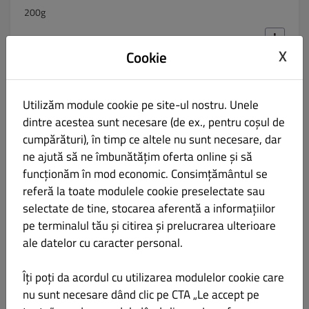
200g
X
Cookie
🥗 Salata Roșii, Castraveți, Ceapă
LEI 15.00
Utilizăm module cookie pe site-ul nostru. Unele
150g
dintre acestea sunt necesare (de ex., pentru coșul de
cumpărături), în timp ce altele nu sunt necesare, dar
ne ajută să ne îmbunătățim oferta online și să
funcționăm în mod economic. Consimțământul se
🥗 Salată Asortată de Sezon
referă la toate modulele cookie preselectate sau
LEI 16.00
selectate de tine, stocarea aferentă a informațiilor
pe terminalul tău și citirea și prelucrarea ulterioare
150g
ale datelor cu caracter personal.
Îți poți da acordul cu utilizarea modulelor cookie care
nu sunt necesare dând clic pe CTA „Le accept pe