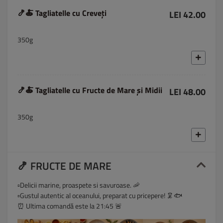
🍤🍝 Tagliatelle cu Creveți
LEI 42.00
350g
🍤🍝 Tagliatelle cu Fructe de Mare și Midii
LEI 48.00
350g
🍤 FRUCTE DE MARE
▫️Delicii marine, proaspete si savuroase. 🦐
▫️Gustul autentic al oceanului, preparat cu pricepere! 🦑🐟
⏰ Ultima comandă este la 21:45 🚨