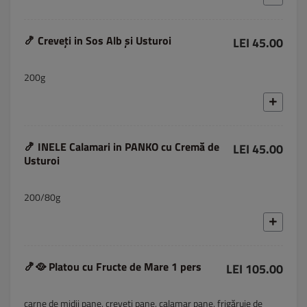
🍤 Creveți in Sos Alb și Usturoi
LEI 45.00
200g
🍤 INELE Calamari in PANKO cu Cremă de
LEI 45.00
Usturoi
200/80g
🍤🥘 Platou cu Fructe de Mare 1 pers
LEI 105.00
carne de midii pane, creveți pane, calamar pane, frigăruie de