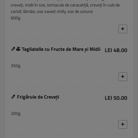
creveți, midii în sos, tentacule de caracatiță, creveți în cuib de
cartof, lămâie, sos sweet chilly, sos de usturoi
600g
🍤🍝 Tagliatelle cu Fructe de Mare și Midii
LEI 48.00
350g
🍤 Frigăruie de Creveți
LEI 50.00
200g