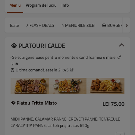
Meniu
Program de lucru
Info
Toate
⚡ FLASH DEALS
⭐ MENIURILE ZILEI
🍔 BURGERS | W
🥘 PLATOURI CALDE
▫️Selecții generoase pentru momentele când foamea e mare. 🍗
🍢🔥
⏰ Ultima comandă este la 21:45 🚨
🥘 Platou Fritto Misto
LEI 75.00
MIDII PANNE, CALAMAR PANNE, CREVETI PANNE, TENTACULE
CARACATITA PANNE, cartofi prajiti , sos 650g