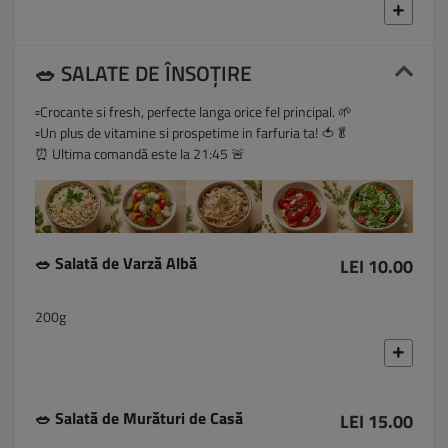
🥗 SALATE DE ÎNSOȚIRE
▫️Crocante si fresh, perfecte langa orice fel principal. 🌱
▫️Un plus de vitamine si prospetime in farfuria ta! 🍅🥬
⏰ Ultima comandă este la 21:45 🚨
🥗 Salată de Varză Albă
LEI 10.00
200g
🥗 Salată de Murături de Casă
LEI 15.00