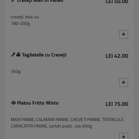
🍤 Creveți Mari in Panko
LEI 50.00
creveți, boia, ou
180-200g
🍤🍝 Tagliatelle cu Creveți
LEI 42.00
350g
🥘 Platou Fritto Misto
LEI 75.00
MIDII PANNE, CALAMAR PANNE, CREVETI PANNE, TENTACULE
CARACATITA PANNE, cartofi prajiti , sos 650g