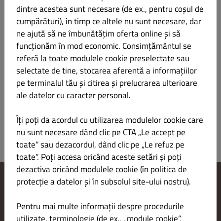
dintre acestea sunt necesare (de ex., pentru coșul de
cumpărături), în timp ce altele nu sunt necesare, dar
🥤 BĂUTURI
ne ajută să ne îmbunătățim oferta online și să
funcționăm în mod economic. Consimțământul se
🍯 SOSURI
referă la toate modulele cookie preselectate sau
selectate de tine, stocarea aferentă a informațiilor
🍲 MÂNCARE LA OALĂ | TAVĂ
pe terminalul tău și citirea și prelucrarea ulterioare
ale datelor cu caracter personal.
«
1
2
»
Îți poți da acordul cu utilizarea modulelor cookie care
nu sunt necesare dând clic pe CTA „Le accept pe
toate” sau dezacordul, dând clic pe „Le refuz pe
toate”. Poți accesa oricând aceste setări și poți
dezactiva oricând modulele cookie (în politica de
protecție a datelor și în subsolul site-ului nostru).
Modificare setări cookie-uri
Contactează-ne
Pentru mai multe informații despre procedurile
Politica de confidențialitate
utilizate, terminologie (de ex., „module cookie”,