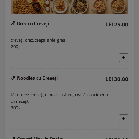
🍤 Orez cu Creveți
LEI 25.00
creveți, orez, ceapa, ardei gras
200g
🍤 Noodles cu Creveți
LEI 30.00
tăiței orez, creveți, morcov, usturoi, ceapă, condimente
chinezești
300g