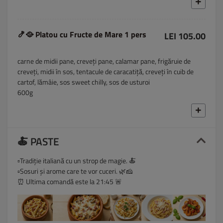
🍤🥘 Platou cu Fructe de Mare 1 pers
LEI 105.00
carne de midii pane, creveți pane, calamar pane, frigăruie de
creveți, midii în sos, tentacule de caracatiță, creveți în cuib de
cartof, lămâie, sos sweet chilly, sos de usturoi
600g
🍝 PASTE
▫️Tradiție italiană cu un strop de magie. 🍝
▫️Sosuri și arome care te vor cuceri. 🌿🧀
⏰ Ultima comandă este la 21:45 🚨